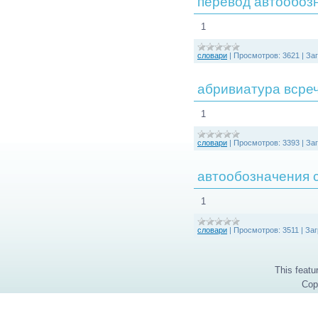
перевод автообозн
1
словари
|
Просмотров:
3621
|
Заг
абривиатура всре
1
словари
|
Просмотров:
3393
|
Заг
автообозначения с
1
словари
|
Просмотров:
3511
|
Заг
This featu
Cop