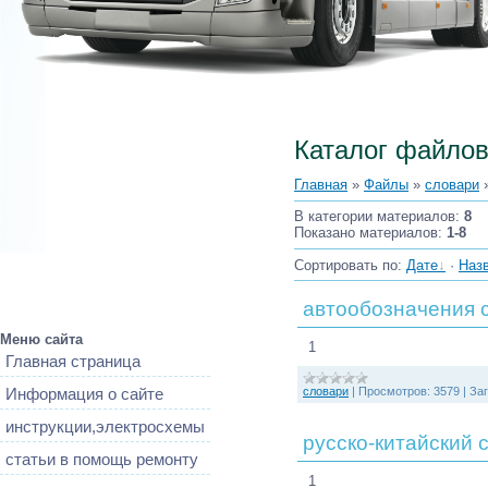
Каталог файло
Главная
»
Файлы
»
словари
»
В категории материалов
:
8
Показано материалов
:
1-8
Сортировать по
:
Дате
·
Наз
автообозначения с
Меню сайта
1
Главная страница
словари
|
Просмотров:
3579
|
Заг
Информация о сайте
инструкции,электросхемы
русско-китайский 
статьи в помощь ремонту
1