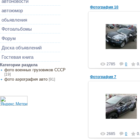
автоновости
Фотография 10
автоюмор
обьявления
Фотоальбомы
15.02.2013
Форум
автоэлектрик
Доска объявлений
Гостевая книга
2785
0
0
Категории раздела
фото военных грузовиков СССР
[19]
Фотография 7
фото аэрография авто
[91]
15.02.2013
автоэлектрик
2685
0
0