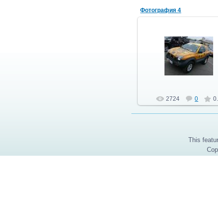
Фотография 4
15.02.2013
автоэлектрик
2724
0
0
This featu
Cop