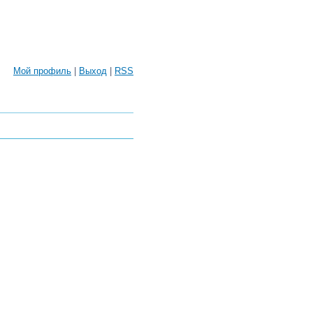
Мой профиль
|
Выход
|
RSS