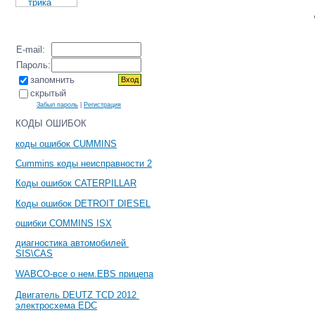
E-mail:
Пароль:
запомнить
скрытый
Забыл пароль
|
Регистрация
КОДЫ ОШИБОК
коды ошибок CUMMINS
Cummins коды неисправности 2
Коды ошибок CATERPILLAR
Коды ошибок DETROIT DIESEL
ошибки COMMINS ISX
диагностика автомобилей
SIS\CAS
WABCO-все о нем.EBS прицепа
Двигатель DEUTZ TCD 2012
электросхема EDC