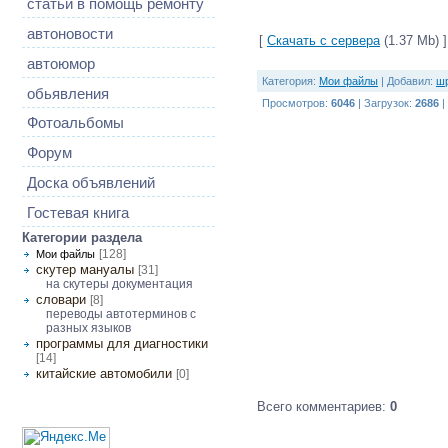
статьи в помощь ремонту
автоновости
[
Скачать с сервера
(1.37 Mb) ]
автоюмор
Категория
:
Мои файлы
|
Добавил
:
ш
обьявления
Просмотров
:
6046
|
Загрузок
:
2686
|
Фотоальбомы
Форум
Доска объявлений
Гостевая книга
Категории раздела
[128]
Мои файлы
скутер мануалы
[31]
на скутеры документация
словари
[8]
переводы автотерминов с
разных языков
программы для диагностики
[14]
китайские автомобили
[0]
Всего комментариев
:
0