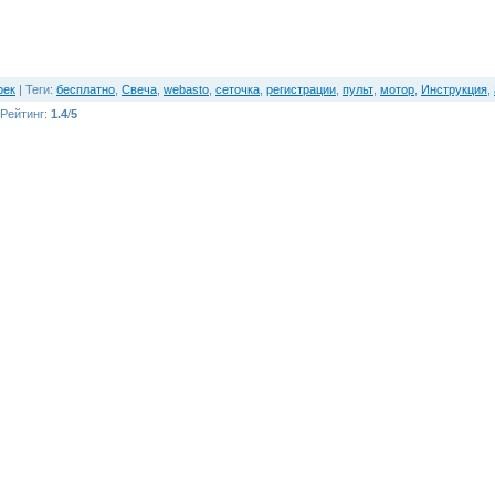
рек
|
Теги
:
бесплатно
,
Свеча
,
webasto
,
сеточка
,
регистрации
,
пульт
,
мотор
,
Инструкция
,
Рейтинг
:
1.4
/
5