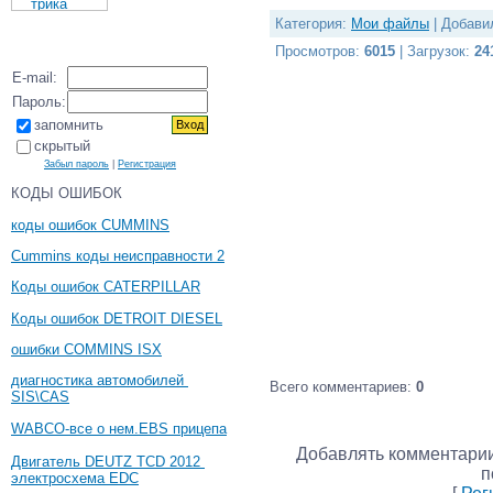
Категория
:
Мои файлы
|
Добави
Просмотров
:
6015
|
Загрузок
:
24
E-mail:
Пароль:
запомнить
скрытый
Забыл пароль
|
Регистрация
КОДЫ ОШИБОК
коды ошибок CUMMINS
Cummins коды неисправности 2
Коды ошибок CATERPILLAR
Коды ошибок DETROIT DIESEL
ошибки COMMINS ISX
диагностика автомобилей
Всего комментариев
:
0
SIS\CAS
WABCO-все о нем.EBS прицепа
Добавлять комментарии
Двигатель DEUTZ TCD 2012
п
электросхема EDC