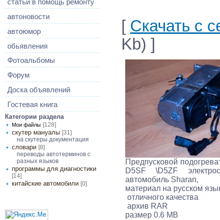
статьи в помощь ремонту
автоновости
[
Скачать с с
автоюмор
Kb) ]
обьявления
Фотоальбомы
Форум
Доска объявлений
Гостевая книга
Категории раздела
[128]
Мои файлы
скутер мануалы
[31]
на скутеры документация
словари
[8]
переводы автотерминов с
разных языков
Предпусковой подогреватель двигателя Eberspacher Hydronic
программы для диагностики
D5SF \D5ZF электросхема цветная под
[14]
автомобиль Sharan,
китайские автомобили
[0]
материал на русск
отличного качества
архив RAR
размер 0.6 MB