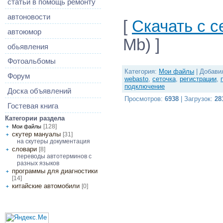
статьи в помощь ремонту
автоновости
[
Скачать с с
автоюмор
Mb) ]
обьявления
Фотоальбомы
Категория
:
Мои файлы
|
Добави
Форум
webasto
,
сеточка
,
регистрации
,
подключение
Доска объявлений
Просмотров
:
6938
|
Загрузок
:
28
Гостевая книга
Категории раздела
[128]
Мои файлы
скутер мануалы
[31]
на скутеры документация
словари
[8]
переводы автотерминов с
разных языков
программы для диагностики
[14]
китайские автомобили
[0]