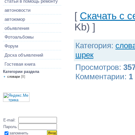
статьи в помощь ремонту
автоновости
[
Скачать с с
автоюмор
Kb) ]
обьявления
Фотоальбомы
Категория
:
слов
Форум
шрек
Доска объявлений
Гостевая книга
Просмотров
:
35
Категории раздела
Комментарии
:
1
[8]
словари
E-mail:
Пароль:
запомнить