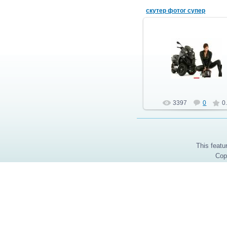
скутер фотог супер
15.07.2013
автоэлектрик
3397
0
0
This featu
Cop