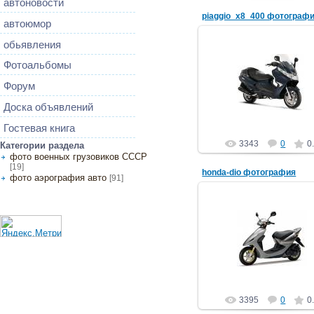
автоновости
piaggio_x8_400 фотограф
автоюмор
обьявления
Фотоальбомы
15.07.2013
Форум
автоэлектрик
Доска объявлений
Гостевая книга
3343
0
0
Категории раздела
фото военных грузовиков СССР
[19]
honda-dio фотография
фото аэрография авто
[91]
15.07.2013
автоэлектрик
3395
0
0