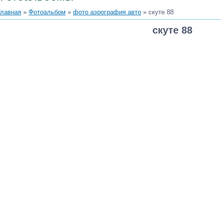
Главная
»
Фотоальбом
»
фото аэрография авто
» скуте 88
скуте 88