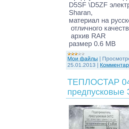
D5SF \D5ZF элект
Sharan,
материал на русс
отличного качест
архив RAR
размер 0.6 MB
Мои файлы
|
Просмотр
25.01.2013
|
Комментари
ТЕПЛОСТАР 04 
предпусковы