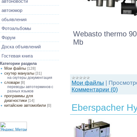
автоновости
автоюмор
обьявления
Фотоальбомы
Webasto thermo 90
Форум
Mb
Доска объявлений
Гостевая книга
Категории раздела
Мои файлы
[128]
скутер мануалы
[31]
на скутеры документация
Мои файлы
|
Просмотр
словари
[8]
переводы автотерминов с
Комментарии (0)
разных языков
программы для
диагностики
[14]
Eberspacher H
китайские автомобили
[0]